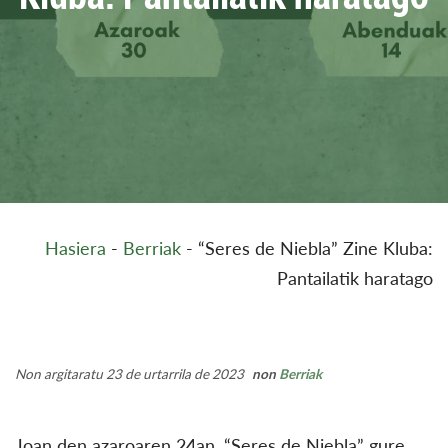
Hasiera
-
Berriak
-
“Seres de Niebla” Zine Kluba:
Pantailatik haratago
Non argitaratu 23 de urtarrila de 2023
non
Berriak
Joan den azaroaren 24an, “Seres de Niebla” gure