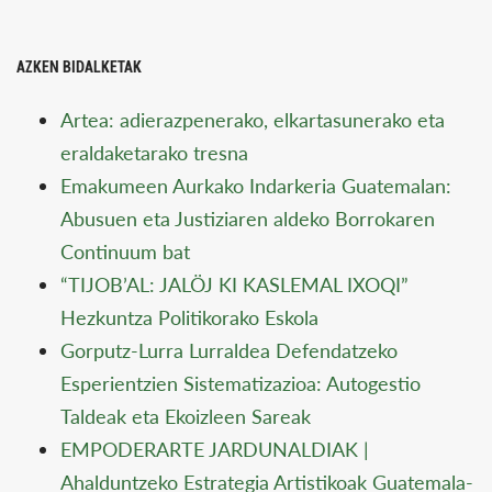
AZKEN BIDALKETAK
Artea: adierazpenerako, elkartasunerako eta
eraldaketarako tresna
Emakumeen Aurkako Indarkeria Guatemalan:
Abusuen eta Justiziaren aldeko Borrokaren
Continuum bat
“TIJOB’AL: JALÖJ KI KASLEMAL IXOQI”
Hezkuntza Politikorako Eskola
Gorputz-Lurra Lurraldea Defendatzeko
Esperientzien Sistematizazioa: Autogestio
Taldeak eta Ekoizleen Sareak
EMPODERARTE JARDUNALDIAK |
Ahalduntzeko Estrategia Artistikoak Guatemala-