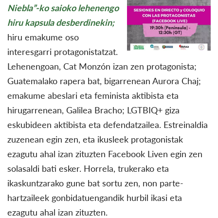
Niebla”-ko saioko lehenengo
hiru kapsula desberdinekin;
hiru emakume oso
interesgarri protagonistatzat.
Lehenengoan, Cat Monzón izan zen protagonista;
Guatemalako rapera bat, bigarrenean Aurora Chaj;
emakume abeslari eta feminista aktibista eta
hirugarrenean, Galilea Bracho; LGTBIQ+ giza
eskubideen aktibista eta defendatzailea. Estreinaldia
zuzenean egin zen, eta ikusleek protagonistak
ezagutu ahal izan zituzten Facebook Liven egin zen
solasaldi bati esker. Horrela, trukerako eta
ikaskuntzarako gune bat sortu zen, non parte-
hartzaileek gonbidatuengandik hurbil ikasi eta
ezagutu ahal izan zituzten.