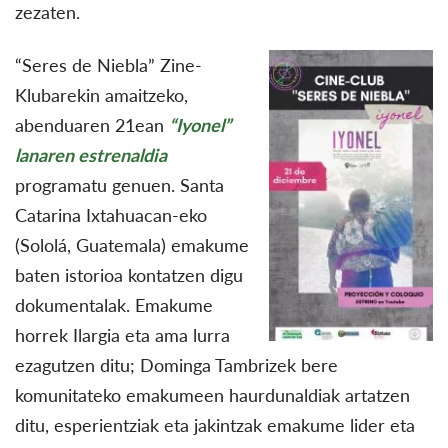
zezaten.
“Seres de Niebla” Zine-
Klubarekin amaitzeko,
abenduaren 21ean
“Iyonel”
lanaren estrenaldia
programatu genuen. Santa
Catarina Ixtahuacan-eko
(Sololá, Guatemala) emakume
baten istorioa kontatzen digu
dokumentalak. Emakume
horrek Ilargia eta ama lurra
ezagutzen ditu; Dominga Tambrizek bere
komunitateko emakumeen haurdunaldiak artatzen
ditu, esperientziak eta jakintzak emakume lider eta