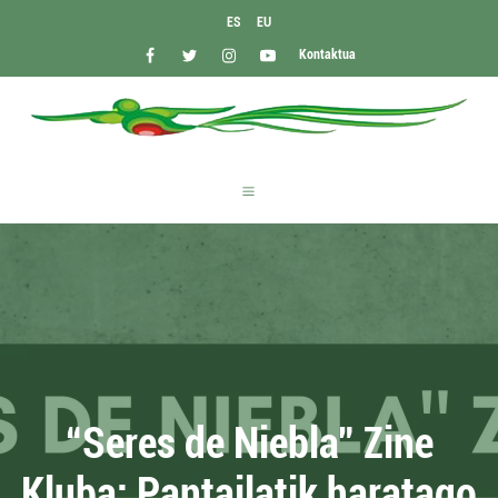
ES
EU
Kontaktua
“Seres de Niebla” Zine
Kluba: Pantailatik haratago