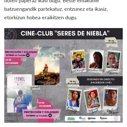
duten paperaz ikasi dugu. Beste emakume
batzuengandik partekatuz, entzunez eta ikasiz,
etorkizun hobea eraikitzen dugu.