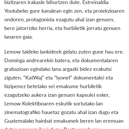
bizitzaren irakasle bihurtzen dute. Estreinaldia
Youtubeko gure kanalean egin zen, eta proiekzioaren
ondoren, protagonista ezagutu ahal izan genuen,
bere jatorrizko herria, eta hurbiletik jorratu genuen
lanaren gaia.
Lemow taldeko lankideek gidatu zuten gune hau ere,
Dominga andrearekin batera, eta dokumentalaren
grabazioan egindako lana argazki bidez erakutsi
ziguten. “KatWaj” eta “Iyonel” dokumentalei eta
bizipenez betetako sei emakume hurbiletik
ezagutzeko aukera izan genuen kapsulei esker,
Lemow Kolektiboaren eskutik sortutako lan
zinematografiko hauetaz gozatu ahal izan dugu eta
Guatemalako hainbat emakumek beren lan eremuan