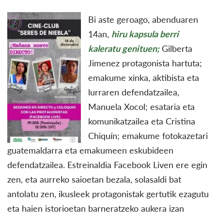
Bi aste geroago, abenduaren
14an,
hiru kapsula berri
kaleratu genituen;
Gilberta
Jimenez protagonista hartuta;
emakume xinka, aktibista eta
lurraren defendatzailea,
Manuela Xocol; esataria eta
komunikatzailea eta Cristina
Chiquín; emakume fotokazetari
guatemaldarra eta emakumeen eskubideen
defendatzailea. Estreinaldia Facebook Liven ere egin
zen, eta aurreko saioetan bezala, solasaldi bat
antolatu zen, ikusleek protagonistak gertutik ezagutu
eta haien istorioetan barneratzeko aukera izan