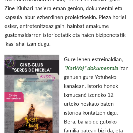
Zine Klubari hasiera eman genion, dokumental eta
kapsula labur ezberdinen proiekzioekin. Pieza horiei
esker, entretenitzeaz gain, hainbat emakume
guatemaldarren istorioetatik eta haien bizipenetatik
ikasi ahal izan dugu.
Gure lehen estreinaldian,
“KatWaj” dokumentala
izan
genuen gure Yotubeko
kanalean. Istorio honek
Ixmucané izeneko 12
urteko neskato baten
istorioa kontatzen digu.
Bera, baliabide gutxiko
familia batean bizi da, eta