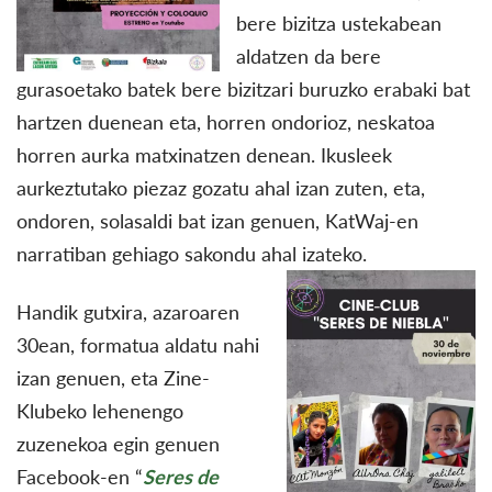
bere bizitza ustekabean
aldatzen da bere
gurasoetako batek bere bizitzari buruzko erabaki bat
hartzen duenean eta, horren ondorioz, neskatoa
horren aurka matxinatzen denean. Ikusleek
aurkeztutako piezaz gozatu ahal izan zuten, eta,
ondoren, solasaldi bat izan genuen, KatWaj-en
narratiban gehiago sakondu ahal izateko.
Handik gutxira, azaroaren
30ean, formatua aldatu nahi
izan genuen, eta Zine-
Klubeko lehenengo
zuzenekoa egin genuen
Facebook-en “
Seres de