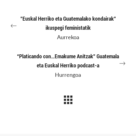
"Euskal Herriko eta Guatemalako kondairak”
ikuspegi feministatik
Aurrekoa
“Platicando con…Emakume Anitzak” Guatemala
eta Euskal Herriko podcast-a
Hurrengoa