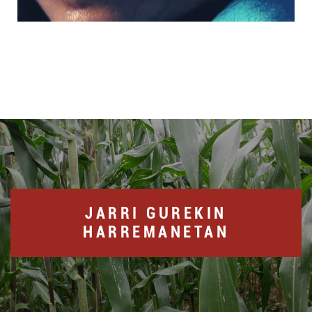
JARRI GUREKIN
HARREMANETAN