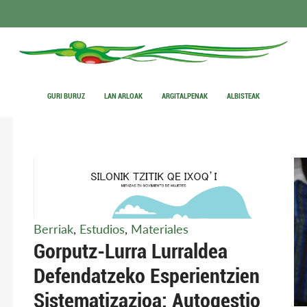
GURI BURUZ
LAN ARLOAK
ARGITALPENAK
ALBISTEAK
Berriak
,
Estudios
,
Materiales
Gorputz-Lurra Lurraldea
Defendatzeko Esperientzien
Sistematizazioa: Autogestio