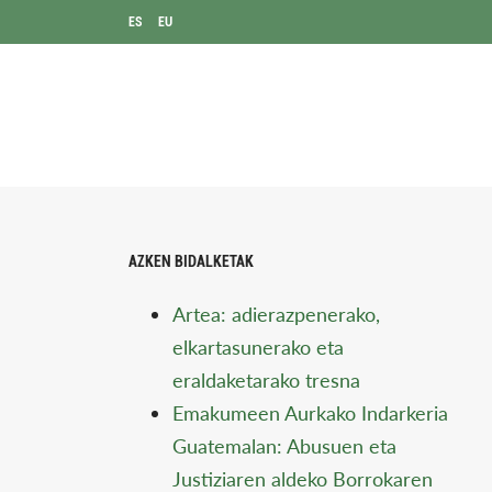
ES
EU
AZKEN BIDALKETAK
Artea: adierazpenerako,
elkartasunerako eta
eraldaketarako tresna
Emakumeen Aurkako Indarkeria
Guatemalan: Abusuen eta
Justiziaren aldeko Borrokaren