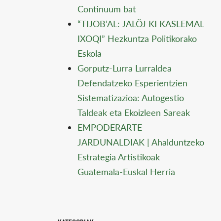
Continuum bat
“TIJOB’AL: JALÖJ KI KASLEMAL
IXOQI” Hezkuntza Politikorako
Eskola
Gorputz-Lurra Lurraldea
Defendatzeko Esperientzien
Sistematizazioa: Autogestio
Taldeak eta Ekoizleen Sareak
EMPODERARTE
JARDUNALDIAK | Ahalduntzeko
Estrategia Artistikoak
Guatemala-Euskal Herria