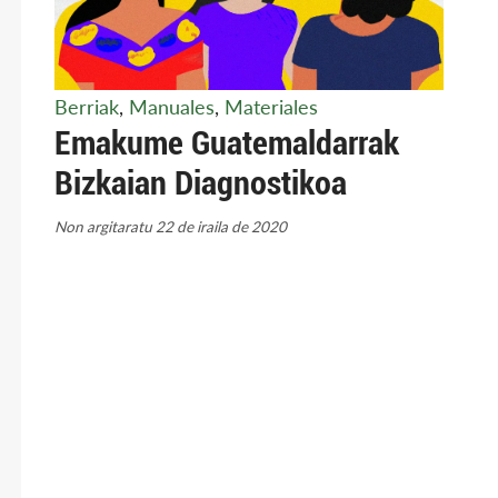
Berriak
,
Manuales
,
Materiales
Emakume Guatemaldarrak
Bizkaian Diagnostikoa
Non argitaratu 22 de iraila de 2020