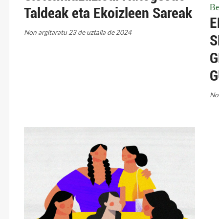
Be
Taldeak eta Ekoizleen Sareak
E
Non argitaratu 23 de uztaila de 2024
S
G
G
Non