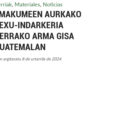
rriak
,
Materiales
,
Noticias
MAKUMEEN AURKAKO
EXU-INDARKERIA
ERRAKO ARMA GISA
UATEMALAN
 argitaratu 8 de urtarrila de 2024