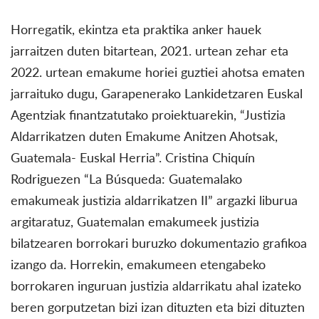
Horregatik, ekintza eta praktika anker hauek
jarraitzen duten bitartean, 2021. urtean zehar eta
2022. urtean emakume horiei guztiei ahotsa ematen
jarraituko dugu, Garapenerako Lankidetzaren Euskal
Agentziak finantzatutako proiektuarekin, “Justizia
Aldarrikatzen duten Emakume Anitzen Ahotsak,
Guatemala- Euskal Herria”. Cristina Chiquín
Rodriguezen “La Búsqueda: Guatemalako
emakumeak justizia aldarrikatzen II” argazki liburua
argitaratuz, Guatemalan emakumeek justizia
bilatzearen borrokari buruzko dokumentazio grafikoa
izango da. Horrekin, emakumeen etengabeko
borrokaren inguruan justizia aldarrikatu ahal izateko
beren gorputzetan bizi izan dituzten eta bizi dituzten