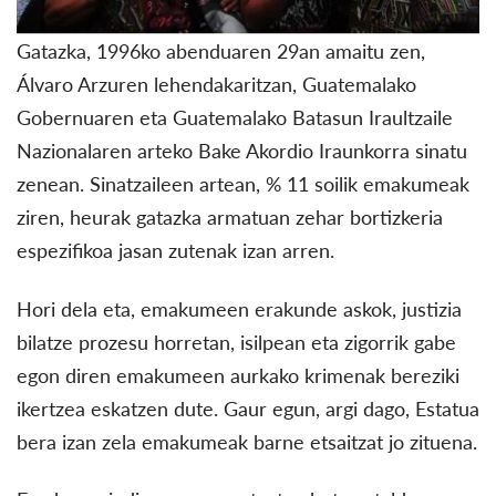
Gatazka, 1996ko abenduaren 29an amaitu zen,
Álvaro Arzuren lehendakaritzan, Guatemalako
Gobernuaren eta Guatemalako Batasun Iraultzaile
Nazionalaren arteko Bake Akordio Iraunkorra sinatu
zenean. Sinatzaileen artean, % 11 soilik emakumeak
ziren, heurak gatazka armatuan zehar bortizkeria
espezifikoa jasan zutenak izan arren.
Hori dela eta, emakumeen erakunde askok, justizia
bilatze prozesu horretan, isilpean eta zigorrik gabe
egon diren emakumeen aurkako krimenak bereziki
ikertzea eskatzen dute. Gaur egun, argi dago, Estatua
bera izan zela emakumeak barne etsaitzat jo zituena.