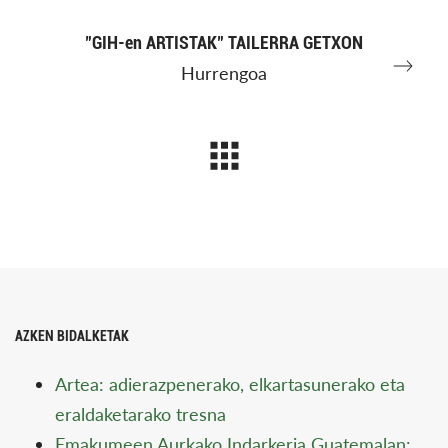
"GIH-en ARTISTAK" TAILERRA GETXON
Hurrengoa
AZKEN BIDALKETAK
Artea: adierazpenerako, elkartasunerako eta
eraldaketarako tresna
Emakumeen Aurkako Indarkeria Guatemalan: