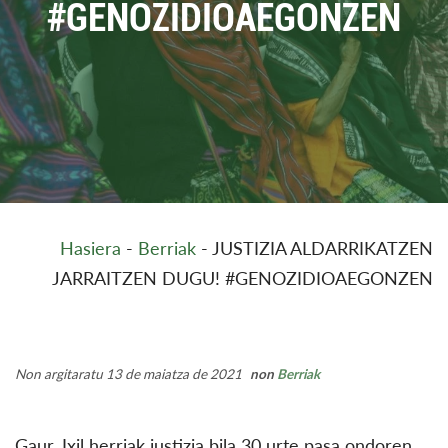
#GENOZIDIOAEGONZEN
Hasiera
-
Berriak
-
JUSTIZIA ALDARRIKATZEN
JARRAITZEN DUGU! #GENOZIDIOAEGONZEN
Non argitaratu 13 de maiatza de 2021
non
Berriak
Gaur, Ixil herriak justizia bila 30 urte pasa ondoren,