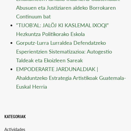
Abusuen eta Justiziaren aldeko Borrokaren
Continuum bat
“TIJOB’AL: JALÖJ KI KASLEMAL IXOQI”
Hezkuntza Politikorako Eskola
Gorputz-Lurra Lurraldea Defendatzeko
Esperientzien Sistematizazioa: Autogestio
Taldeak eta Ekoizleen Sareak
EMPODERARTE JARDUNALDIAK |
Ahalduntzeko Estrategia Artistikoak Guatemala-
Euskal Herria
KATEGORIAK
Actividades