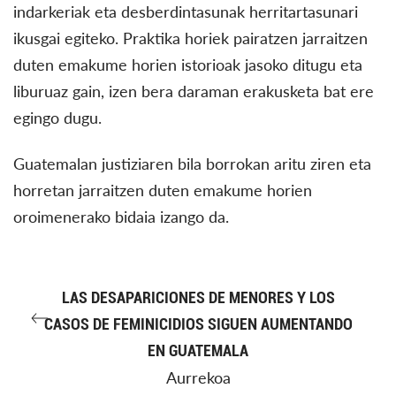
indarkeriak eta desberdintasunak herritartasunari
ikusgai egiteko. Praktika horiek pairatzen jarraitzen
duten emakume horien istorioak jasoko ditugu eta
liburuaz gain, izen bera daraman erakusketa bat ere
egingo dugu.
Guatemalan justiziaren bila borrokan aritu ziren eta
horretan jarraitzen duten emakume horien
oroimenerako bidaia izango da.
LAS DESAPARICIONES DE MENORES Y LOS
CASOS DE FEMINICIDIOS SIGUEN AUMENTANDO
EN GUATEMALA
Aurrekoa