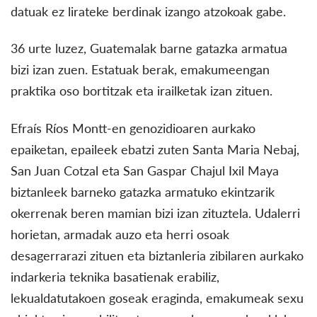
datuak ez lirateke berdinak izango atzokoak gabe.
36 urte luzez, Guatemalak barne gatazka armatua
bizi izan zuen. Estatuak berak, emakumeengan
praktika oso bortitzak eta irailketak izan zituen.
Efraís Ríos Montt-en genozidioaren aurkako
epaiketan, epaileek ebatzi zuten Santa Maria Nebaj,
San Juan Cotzal eta San Gaspar Chajul Ixil Maya
biztanleek barneko gatazka armatuko ekintzarik
okerrenak beren mamian bizi izan zituztela. Udalerri
horietan, armadak auzo eta herri osoak
desagerrarazi zituen eta biztanleria zibilaren aurkako
indarkeria teknika basatienak erabiliz,
lekualdatutakoen goseak eraginda, emakumeak sexu