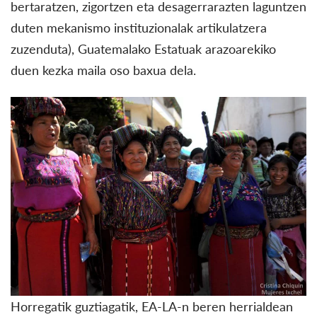
bertaratzen, zigortzen eta desagerrarazten laguntzen
duten mekanismo instituzionalak artikulatzera
zuzenduta), Guatemalako Estatuak arazoarekiko
duen kezka maila oso baxua dela.
Horregatik guztiagatik, EA-LA-n beren herrialdean