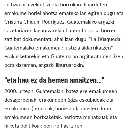
justizia bilatzeko bizi eta borrokan diharduten
emakume horiei ahotsa emateko lan egiten dugu eta
Cristina Chiquín Rodríguez, Guatemalako argazki
kazetariaren laguntzarekin batera borroka horren
zati bat dokumentatu ahal izan dugu, “La Búsqueda:
Guatemalako emakumeak justizia aldarrikatzen”
erakusketarekin eta Guatemalan argitaratu den, izen
bera daraman, argazki liburuarekin.
“eta hau ez da hemen amaitzen…”
2000. urtean, Guatemalan, batez ere emakumeen
desagerpenak, erakundeen (giza eskubideak eta
emakumeak) erasoak, horietan lan egiten duten
emakumeen bortxaketak, heriotza mehatxuak eta
hilketa politikoak berriro hasi ziren.