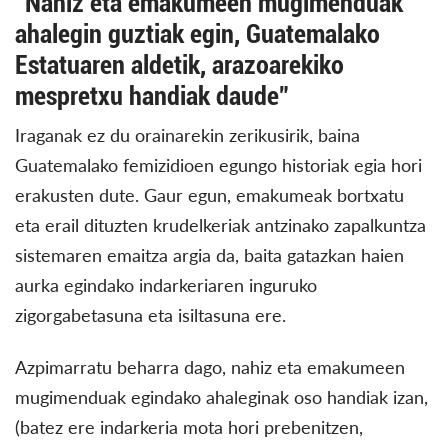
“Nahiz eta emakumeen mugimenduak
ahalegin guztiak egin, Guatemalako
Estatuaren aldetik, arazoarekiko
mespretxu handiak daude”
Iraganak ez du orainarekin zerikusirik, baina
Guatemalako femizidioen egungo historiak egia hori
erakusten dute. Gaur egun, emakumeak bortxatu
eta erail dituzten krudelkeriak antzinako zapalkuntza
sistemaren emaitza argia da, baita gatazkan haien
aurka egindako indarkeriaren inguruko
zigorgabetasuna eta isiltasuna ere.
Azpimarratu beharra dago, nahiz eta emakumeen
mugimenduak egindako ahaleginak oso handiak izan,
(batez ere indarkeria mota hori prebenitzen,