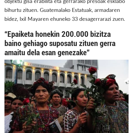
objektu gisa erabilita eta gerrarako presoak esklabo
bihurtu zituen. Guatemalako Estatuak, armadaren
bidez, Ixil Mayaren ehuneko 33 desagerrarazi zuen.
“Epaiketa honekin 200.000 bizitza
baino gehiago suposatu zituen gerra
amaitu dela esan genezake”