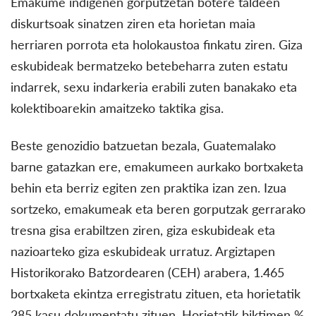
Emakume indigenen gorputzetan botere taldeen
diskurtsoak sinatzen ziren eta horietan maia
herriaren porrota eta holokaustoa finkatu ziren. Giza
eskubideak bermatzeko betebeharra zuten estatu
indarrek, sexu indarkeria erabili zuten banakako eta
kolektiboarekin amaitzeko taktika gisa.
Beste genozidio batzuetan bezala, Guatemalako
barne gatazkan ere, emakumeen aurkako bortxaketa
behin eta berriz egiten zen praktika izan zen. Izua
sortzeko, emakumeak eta beren gorputzak gerrarako
tresna gisa erabiltzen ziren, giza eskubideak eta
nazioarteko giza eskubideak urratuz. Argiztapen
Historikorako Batzordearen (CEH) arabera, 1.465
bortxaketa ekintza erregistratu zituen, eta horietatik
285 kasu dokumentatu zituen. Horietatik biktimen %