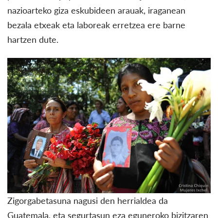
nazioarteko giza eskubideen arauak, iraganean
bezala etxeak eta laboreak erretzea ere barne
hartzen dute.
Zigorgabetasuna nagusi den herrialdea da
Guatemala, eta segurtasun eza eguneroko bizitzaren