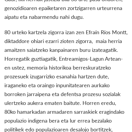
genozidioaren epaiketaren zortzigarren urteurrena
aipatu eta nabarmendu nahi dugu.
80 urteko kartzela zigorra izan zen Efraín Ríos Montt,
diktaddore ohiari ezarri zioten zigorra, maia herria
amaitzen saiatzeko kanpainaren buru izateagatik.
Horregatik guztiagatik, Entreamigos-Lagun Artean-
en ustez, memoria historikoa berreskuratzeko
prozesuek izugarrizko esanahia hartzen dute,
iraganeko eta oraingo inpunitatearen aurkako
borroken jarraipena eta defentsa prozesu sozialak
ulertzeko aukera ematen baitute. Horren eredu,
80ko hamarkadan armadaren sarraskiek eragindako
populazio indigena bera eta lur errea bezalako
politikek edo populazioaren desalojo bortitzek,