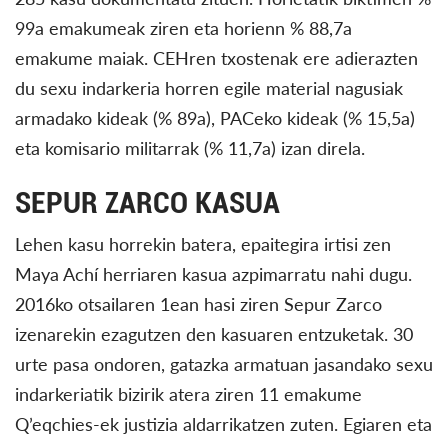
99a emakumeak ziren eta horienn % 88,7a
emakume maiak. CEHren txostenak ere adierazten
du sexu indarkeria horren egile material nagusiak
armadako kideak (% 89a), PACeko kideak (% 15,5a)
eta komisario militarrak (% 11,7a) izan direla.
SEPUR ZARCO KASUA
Lehen kasu horrekin batera, epaitegira irtisi zen
Maya Achí herriaren kasua azpimarratu nahi dugu.
2016ko otsailaren 1ean hasi ziren Sepur Zarco
izenarekin ezagutzen den kasuaren entzuketak. 30
urte pasa ondoren, gatazka armatuan jasandako sexu
indarkeriatik bizirik atera ziren 11 emakume
Q’eqchies-ek justizia aldarrikatzen zuten. Egiaren eta