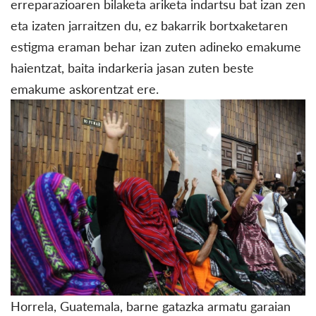
erreparazioaren bilaketa ariketa indartsu bat izan zen
eta izaten jarraitzen du, ez bakarrik bortxaketaren
estigma eraman behar izan zuten adineko emakume
haientzat, baita indarkeria jasan zuten beste
emakume askorentzat ere.
Horrela, Guatemala, barne gatazka armatu garaian