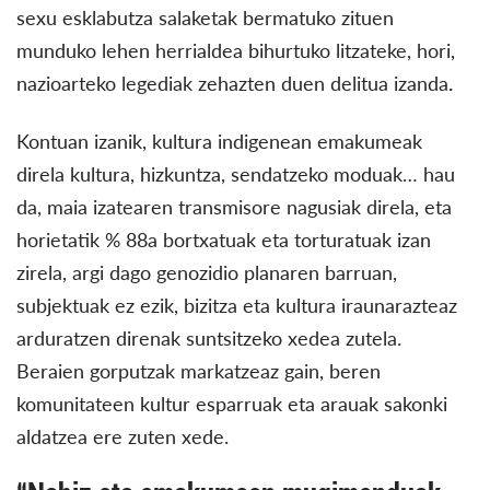
sexu esklabutza salaketak bermatuko zituen
munduko lehen herrialdea bihurtuko litzateke, hori,
nazioarteko legediak zehazten duen delitua izanda
.
Kontuan izanik, kultura indigenean emakumeak
direla kultura, hizkuntza, sendatzeko moduak… hau
da, maia izatearen transmisore nagusiak direla, eta
horietatik % 88a bortxatuak eta torturatuak izan
zirela, argi dago genozidio planaren barruan,
subjektuak ez ezik, bizitza eta kultura iraunarazteaz
arduratzen direnak suntsitzeko xedea zutela.
Beraien gorputzak markatzeaz gain, beren
komunitateen kultur esparruak eta arauak sakonki
aldatzea ere zuten xede.