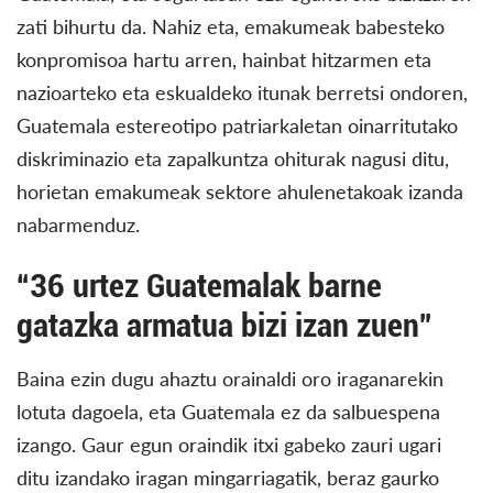
zati bihurtu da. Nahiz eta, emakumeak babesteko
konpromisoa hartu arren, hainbat hitzarmen eta
nazioarteko eta eskualdeko itunak berretsi ondoren,
Guatemala estereotipo patriarkaletan oinarritutako
diskriminazio eta zapalkuntza ohiturak nagusi ditu,
horietan emakumeak sektore ahulenetakoak izanda
nabarmenduz.
“36 urtez Guatemalak barne
gatazka armatua bizi izan zuen”
Baina ezin dugu ahaztu orainaldi oro iraganarekin
lotuta dagoela, eta Guatemala ez da salbuespena
izango. Gaur egun oraindik itxi gabeko zauri ugari
ditu izandako iragan mingarriagatik, beraz gaurko