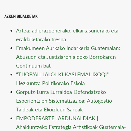
AZKEN BIDALKETAK
Artea: adierazpenerako, elkartasunerako eta
eraldaketarako tresna
Emakumeen Aurkako Indarkeria Guatemalan:
Abusuen eta Justiziaren aldeko Borrokaren
Continuum bat
“TIJOB’AL: JALÖJ KI KASLEMAL IXOQI”
Hezkuntza Politikorako Eskola
Gorputz-Lurra Lurraldea Defendatzeko
Esperientzien Sistematizazioa: Autogestio
Taldeak eta Ekoizleen Sareak
EMPODERARTE JARDUNALDIAK |
Ahalduntzeko Estrategia Artistikoak Guatemala-