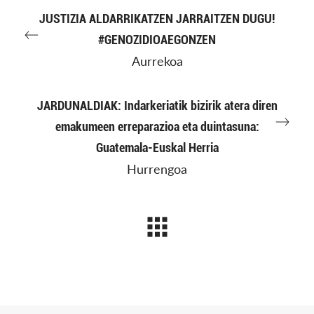
JUSTIZIA ALDARRIKATZEN JARRAITZEN DUGU!
#GENOZIDIOAEGONZEN
Aurrekoa
JARDUNALDIAK: Indarkeriatik bizirik atera diren
emakumeen erreparazioa eta duintasuna:
Guatemala-Euskal Herria
Hurrengoa