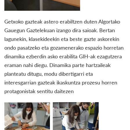
Getxoko gazteak astero erabiltzen duten Algortako
Gauegun Gaztelekuan izango dira saioak. Bertan
lagunekin, klasekideekin eta beste gazte askorekin
ondo pasatzeko eta gozamenerako espazio horretan
dinamika ezberdin asko erabilita GIH-ak ezagutzera
eraman nahi diegu. Dinamika parte hartzaileak
planteatu ditugu, modu dibertigarri eta
interesgarrian gazteak ikaskuntza prozesu horren
protagonistak sentitu daitezen