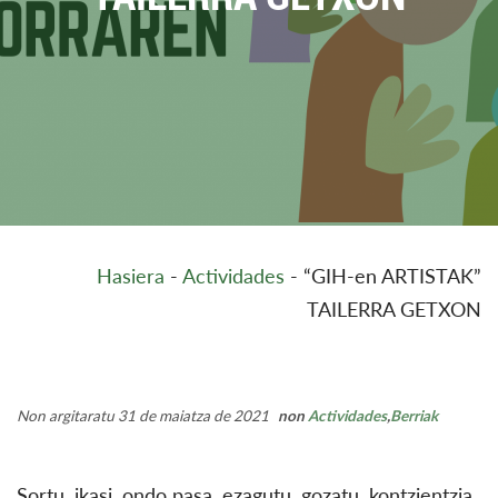
Hasiera
-
Actividades
-
“GIH-en ARTISTAK”
TAILERRA GETXON
Non argitaratu 31 de maiatza de 2021
non
Actividades
,
Berriak
Sortu, ikasi, ondo pasa, ezagutu, gozatu, kontzientzia