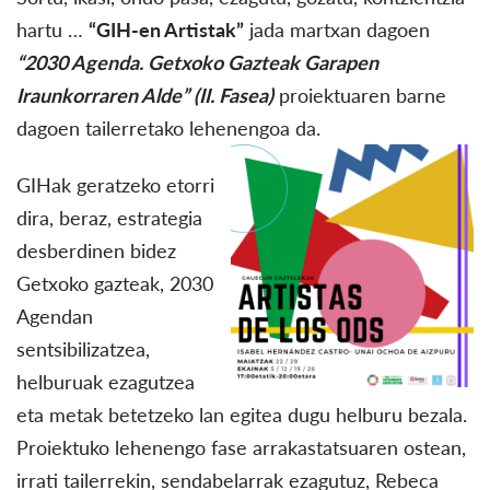
hartu …
“GIH-en Artistak”
jada martxan dagoen
“2030 Agenda. Getxoko Gazteak Garapen
Iraunkorraren Alde” (II. Fasea)
proiektuaren barne
dagoen tailerretako lehenengoa da.
GIHak geratzeko etorri
dira, beraz, estrategia
desberdinen bidez
Getxoko gazteak, 2030
Agendan
sentsibilizatzea,
helburuak ezagutzea
eta metak betetzeko lan egitea dugu helburu bezala.
Proiektuko lehenengo fase arrakastatsuaren ostean,
irrati tailerrekin, sendabelarrak ezagutuz, Rebeca