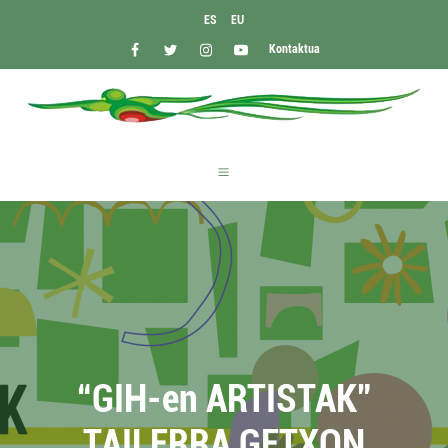
ES
EU
Kontaktua
“GIH-en ARTISTAK”
TAILERRA GETXON