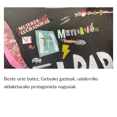
Beste urte batez, Getxoko gazteak, udalerriko
aldaketarako protagonista nagusiak.