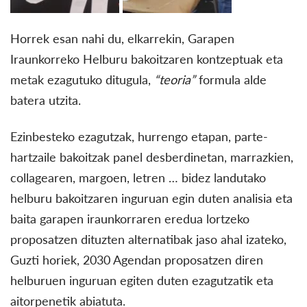
Horrek esan nahi du, elkarrekin, Garapen
Iraunkorreko Helburu bakoitzaren kontzeptuak eta
metak ezagutuko ditugula,
“teoria”
formula alde
batera utzita.
Ezinbesteko ezagutzak, hurrengo etapan, parte-
hartzaile bakoitzak panel desberdinetan, marrazkien,
collagearen, margoen, letren … bidez landutako
helburu bakoitzaren inguruan egin duten analisia eta
baita garapen iraunkorraren eredua lortzeko
proposatzen dituzten alternatibak jaso ahal izateko,
Guzti horiek, 2030 Agendan proposatzen diren
helburuen inguruan egiten duten ezagutzatik eta
aitorpenetik abiatuta.