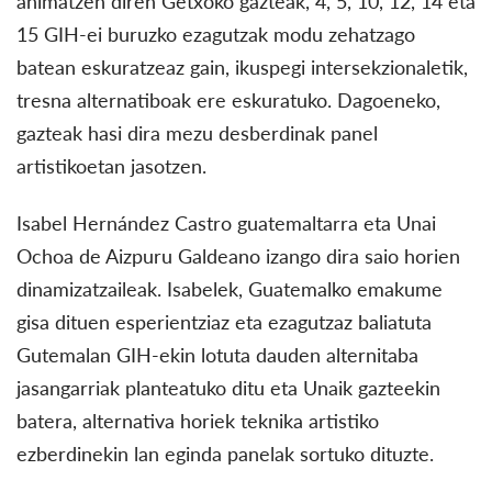
animatzen diren Getxoko gazteak, 4, 5, 10, 12, 14 eta
15 GIH-ei buruzko ezagutzak modu zehatzago
batean eskuratzeaz gain, ikuspegi intersekzionaletik,
tresna alternatiboak ere eskuratuko. Dagoeneko,
gazteak hasi dira mezu desberdinak panel
artistikoetan jasotzen.
Isabel Hernández Castro guatemaltarra eta Unai
Ochoa de Aizpuru Galdeano izango dira saio horien
dinamizatzaileak. Isabelek, Guatemalko emakume
gisa dituen esperientziaz eta ezagutzaz baliatuta
Gutemalan GIH-ekin lotuta dauden alternitaba
jasangarriak planteatuko ditu eta Unaik gazteekin
batera, alternativa horiek teknika artistiko
ezberdinekin lan eginda panelak sortuko dituzte.