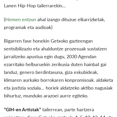
Lanen Hip-Hop tailerrarekin…
(
Hemen entzun
ahal izango dituzue elkarrizketak,
programak eta audioak)
Bigarren fase honekin Getxoko gazteengan
sentsibilizazio eta ahalduntze prozesuak sustatzen
jarraitzeko apustua egin dugu, 2030 Agendan
ezarritako helburuekin zerikusia duten hainbat gai
landuz, genero berdintasuna, giza eskubideak,
klimaren aurkako borrokaren konpromisoak. aldaketa
eta justizia soziala… horiek aldatzeko aktibo nagusiak
bihurtuz, munduko arazoei aurre egiteko.
“GIH-en Artistak”
tailerrean, parte hartzera