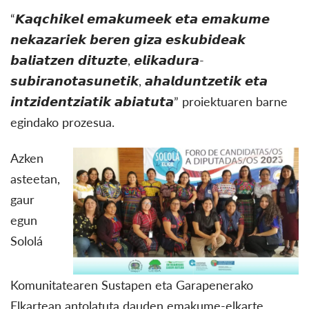
“𝙆𝙖𝙦𝙘𝙝𝙞𝙠𝙚𝙡 𝙚𝙢𝙖𝙠𝙪𝙢𝙚𝙚𝙠 𝙚𝙩𝙖 𝙚𝙢𝙖𝙠𝙪𝙢𝙚
𝙣𝙚𝙠𝙖𝙯𝙖𝙧𝙞𝙚𝙠 𝙗𝙚𝙧𝙚𝙣 𝙜𝙞𝙯𝙖 𝙚𝙨𝙠𝙪𝙗𝙞𝙙𝙚𝙖𝙠
𝙗𝙖𝙡𝙞𝙖𝙩𝙯𝙚𝙣 𝙙𝙞𝙩𝙪𝙯𝙩𝙚, 𝙚𝙡𝙞𝙠𝙖𝙙𝙪𝙧𝙖-
𝙨𝙪𝙗𝙞𝙧𝙖𝙣𝙤𝙩𝙖𝙨𝙪𝙣𝙚𝙩𝙞𝙠, 𝙖𝙝𝙖𝙡𝙙𝙪𝙣𝙩𝙯𝙚𝙩𝙞𝙠 𝙚𝙩𝙖
𝙞𝙣𝙩𝙯𝙞𝙙𝙚𝙣𝙩𝙯𝙞𝙖𝙩𝙞𝙠 𝙖𝙗𝙞𝙖𝙩𝙪𝙩𝙖” proiektuaren barne
egindako prozesua.
Azken
asteetan,
gaur
egun
Sololá
Komunitatearen Sustapen eta Garapenerako
Elkartean antolatuta dauden emakume-elkarte