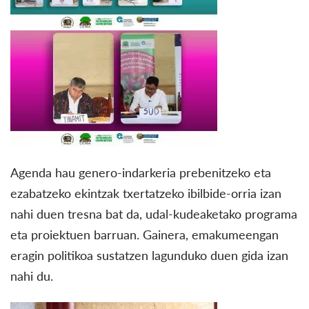
Agenda hau genero-indarkeria prebenitzeko eta
ezabatzeko ekintzak txertatzeko ibilbide-orria izan
nahi duen tresna bat da, udal-kudeaketako programa
eta proiektuen barruan. Gainera, emakumeengan
eragin politikoa sustatzen lagunduko duen gida izan
nahi du.