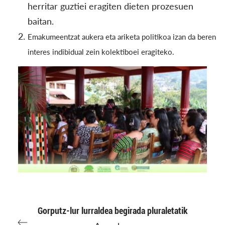
herritar guztiei eragiten dieten prozesuen
baitan.
Emakumeentzat aukera eta ariketa politikoa izan da beren
interes indibidual zein kolektiboei eragiteko.
Gorputz-lur lurraldea begirada pluraletatik