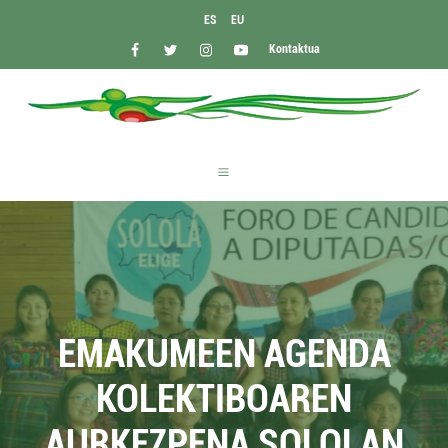
ES
EU
Kontaktua
EMAKUMEEN AGENDA
KOLEKTIBOAREN
AURKEZPENA SOLOLAN