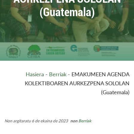
(Guatemala)
Hasiera
-
Berriak
-
EMAKUMEEN AGENDA
KOLEKTIBOAREN AURKEZPENA SOLOLAN
(Guatemala)
Non argitaratu 6 de ekaina de 2023
non
Berriak