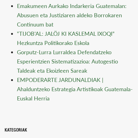
Emakumeen Aurkako Indarkeria Guatemalan:
Abusuen eta Justiziaren aldeko Borrokaren
Continuum bat
“TIJOB’AL: JALÖJ KI KASLEMAL IXOQI”
Hezkuntza Politikorako Eskola
Gorputz-Lurra Lurraldea Defendatzeko
Esperientzien Sistematizazioa: Autogestio
Taldeak eta Ekoizleen Sareak
EMPODERARTE JARDUNALDIAK |
Ahalduntzeko Estrategia Artistikoak Guatemala-
Euskal Herria
KATEGORIAK