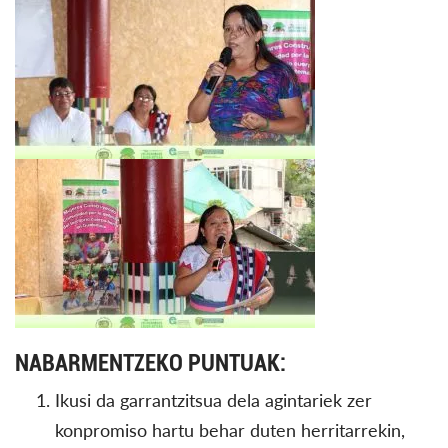
NABARMENTZEKO PUNTUAK:
Ikusi da garrantzitsua dela agintariek zer
konpromiso hartu behar duten herritarrekin,