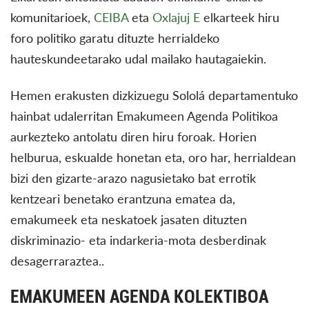
komunitarioek,
CEIBA
eta
Oxlajuj E
elkarteek hiru
foro politiko garatu dituzte herrialdeko
hauteskundeetarako udal mailako hautagaiekin.
Hemen erakusten dizkizuegu Sololá departamentuko
hainbat udalerritan Emakumeen Agenda Politikoa
aurkezteko antolatu diren hiru foroak. Horien
helburua, eskualde honetan eta, oro har, herrialdean
bizi den gizarte-arazo nagusietako bat errotik
kentzeari benetako erantzuna ematea da,
emakumeek eta neskatoek jasaten dituzten
diskriminazio- eta indarkeria-mota desberdinak
desagerraraztea..
EMAKUMEEN AGENDA KOLEKTIBOA