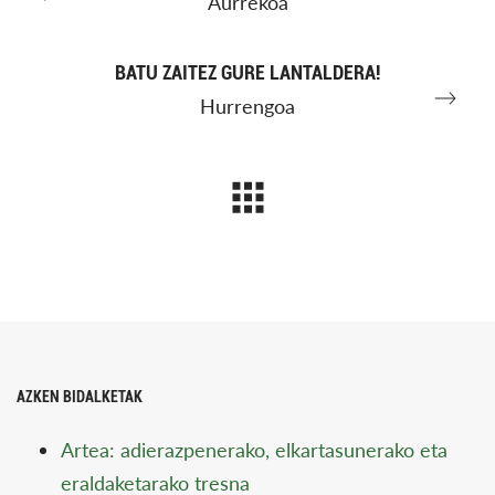
Aurrekoa
BATU ZAITEZ GURE LANTALDERA!
Hurrengoa
AZKEN BIDALKETAK
Artea: adierazpenerako, elkartasunerako eta
eraldaketarako tresna