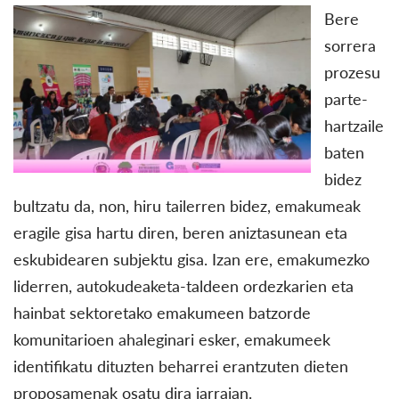
Bere
sorrera
prozesu
parte-
hartzaile
baten
bidez
bultzatu da, non, hiru tailerren bidez, emakumeak
eragile gisa hartu diren, beren aniztasunean eta
eskubidearen subjektu gisa. Izan ere, emakumezko
liderren, autokudeaketa-taldeen ordezkarien eta
hainbat sektoretako emakumeen batzorde
komunitarioen ahaleginari esker, emakumeek
identifikatu dituzten beharrei erantzuten dieten
proposamenak osatu dira jarraian.