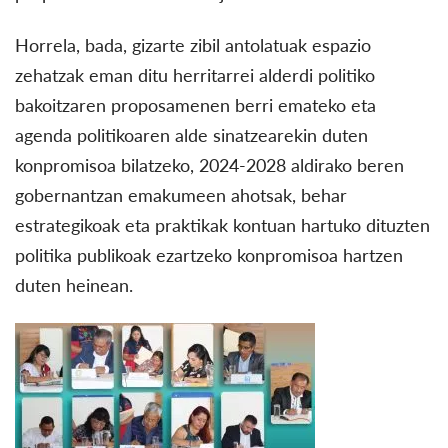
Horrela, bada, gizarte zibil antolatuak espazio
zehatzak eman ditu herritarrei alderdi politiko
bakoitzaren proposamenen berri emateko eta
agenda politikoaren alde sinatzearekin duten
konpromisoa bilatzeko, 2024-2028 aldirako beren
gobernantzan emakumeen ahotsak, behar
estrategikoak eta praktikak kontuan hartuko dituzten
politika publikoak ezartzeko konpromisoa hartzen
duten heinean.