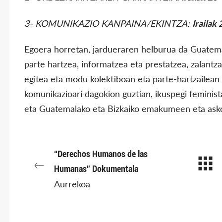
3- KOMUNIKAZIO KANPAINA/EKINTZA:
Irailak 
Egoera horretan, jardueraren helburua da Guate
parte hartzea, informatzea eta prestatzea, zalantzan
egitea eta modu kolektiboan eta parte-hartzailean 
komunikazioari dagokion guztian, ikuspegi feminista 
eta Guatemalako eta Bizkaiko emakumeen eta askot
“Derechos Humanos de las
Humanas” Dokumentala
Aurrekoa