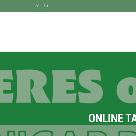
ES
EU
ONLINE T