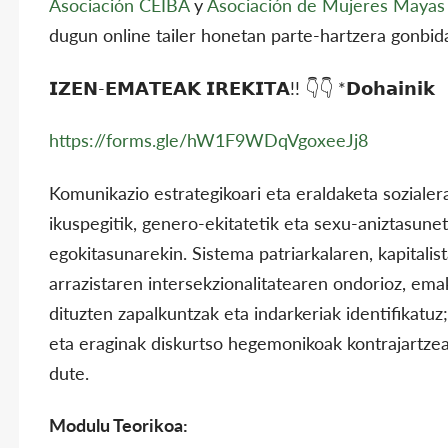
Asociación CEIBA
y
Asociación de Mujeres Mayas 
dugun online tailer honetan parte-hartzera gonbid
𝗜𝗭𝗘𝗡-𝗘𝗠𝗔𝗧𝗘𝗔𝗞 𝗜𝗥𝗘𝗞𝗜𝗧𝗔!! 👇👇 *𝗗𝗼𝗵𝗮𝗶𝗻𝗶𝗸
https://forms.gle/hW1F9WDqVgoxeeJj8
Komunikazio estrategikoari eta eraldaketa soziale
ikuspegitik, genero-ekitatetik eta sexu-aniztasunet
egokitasunarekin. Sistema patriarkalaren, kapitali
arrazistaren intersekzionalitatearen ondorioz, em
dituzten zapalkuntzak eta indarkeriak identifikatu
eta eraginak diskurtso hegemonikoak kontrajartze
dute.
Modulu Teorikoa: