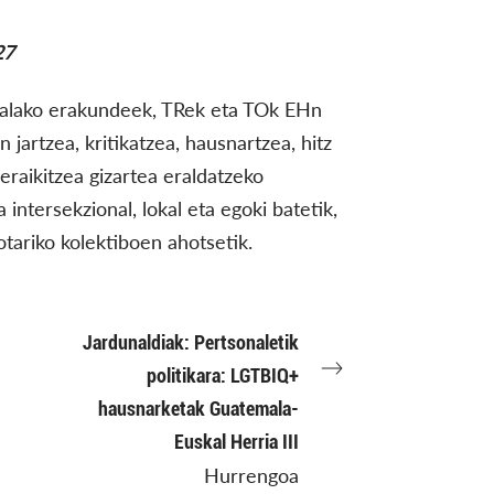
27
malako erakundeek, TRek eta TOk EHn
 jartzea, kritikatzea, hausnartzea, hitz
eraikitzea gizartea eraldatzeko
intersekzional, lokal eta egoki batetik,
ariko kolektiboen ahotsetik.
Jardunaldiak: Pertsonaletik
politikara: LGTBIQ+
hausnarketak Guatemala-
Euskal Herria III
Hurrengoa