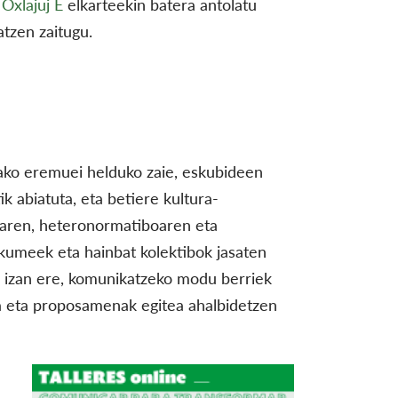
Oxlajuj E
elkarteekin batera antolatu
atzen zaitugu.
rako eremuei helduko zaie, eskubideen
ik abiatuta, eta betiere kultura-
staren, heteronormatiboaren eta
akumeek eta hainbat kolektibok jasaten
z; izan ere, komunikatzeko modu berriek
a eta proposamenak egitea ahalbidetzen