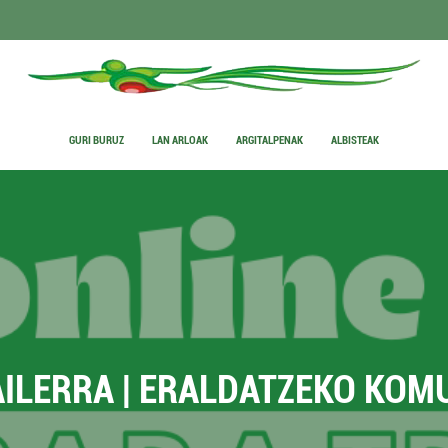
GURI BURUZ
LAN ARLOAK
ARGITALPENAK
ALBISTEAK
AILERRA | ERALDATZEKO KOM