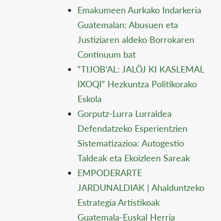
Emakumeen Aurkako Indarkeria
Guatemalan: Abusuen eta
Justiziaren aldeko Borrokaren
Continuum bat
“TIJOB’AL: JALÖJ KI KASLEMAL
IXOQI” Hezkuntza Politikorako
Eskola
Gorputz-Lurra Lurraldea
Defendatzeko Esperientzien
Sistematizazioa: Autogestio
Taldeak eta Ekoizleen Sareak
EMPODERARTE
JARDUNALDIAK | Ahalduntzeko
Estrategia Artistikoak
Guatemala-Euskal Herria