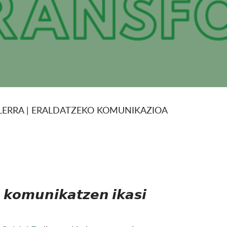
ILERRA | ERALDATZEKO KOMUNIKAZIOA
 𝙠𝙤𝙢𝙪𝙣𝙞𝙠𝙖𝙩𝙯𝙚𝙣 𝙞𝙠𝙖𝙨𝙞