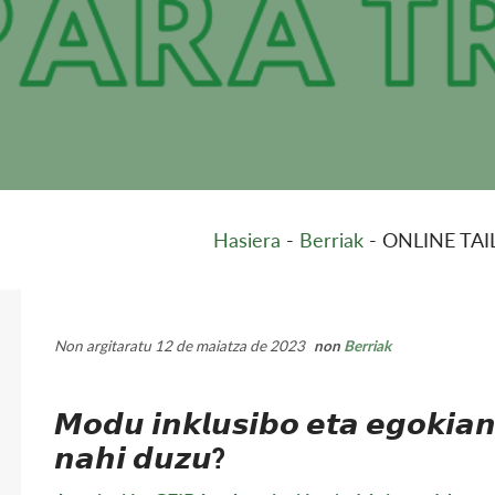
Hasiera
-
Berriak
-
ONLINE TA
Non argitaratu 12 de maiatza de 2023
non
Berriak
𝙈𝙤𝙙𝙪 𝙞𝙣𝙠𝙡𝙪𝙨𝙞𝙗𝙤 𝙚𝙩𝙖 𝙚𝙜𝙤𝙠𝙞𝙖𝙣
𝙣𝙖𝙝𝙞 𝙙𝙪𝙯𝙪?