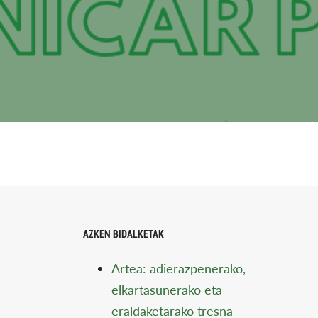
AZKEN BIDALKETAK
Artea: adierazpenerako,
elkartasunerako eta
eraldaketarako tresna