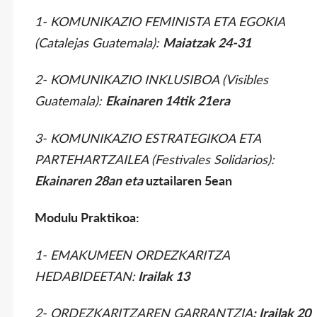
1- KOMUNIKAZIO FEMINISTA ETA EGOKIA
(Catalejas Guatemala):
Maiatzak 24-31
2- KOMUNIKAZIO INKLUSIBOA (Visibles
Guatemala):
Ekainaren 14tik 21era
3- KOMUNIKAZIO ESTRATEGIKOA ETA
PARTEHARTZAILEA (Festivales Solidarios):
Ekainaren 28an eta
uztailaren 5ean
Modulu Praktikoa:
1- EMAKUMEEN ORDEZKARITZA
HEDABIDEETAN:
Irailak 13
2- ORDEZKARITZAREN GARRANTZIA
: Irailak 20