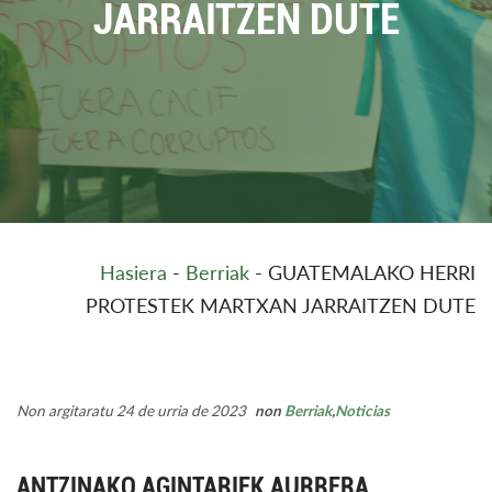
JARRAITZEN DUTE
Hasiera
-
Berriak
-
GUATEMALAKO HERRI
PROTESTEK MARTXAN JARRAITZEN DUTE
Non argitaratu 24 de urria de 2023
non
Berriak
,
Noticias
ANTZINAKO AGINTARIEK AURRERA