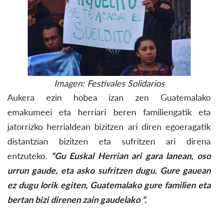
Imagen: Festivales Solidarios
Aukera ezin hobea izan zen Guatemalako
emakumeei eta herriari beren familiengatik eta
jatorrizko herrialdean bizitzen ari diren egoeragatik
distantzian bizitzen eta sufritzen ari direna
entzuteko.
“Gu Euskal Herrian ari gara lanean, oso
urrun gaude, eta asko sufritzen dugu. Gure gauean
ez dugu lorik egiten, Guatemalako gure familien eta
bertan bizi direnen zain gaudelako “.