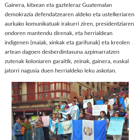
Gainera, kitxean eta gazteleraz Guatemalan
demokrazia defendatzearen aldeko eta ustelkeriaren
aurkako komunikatuak irakurri ziren, presidentziaren
ondoren mantendu direnak, eta herrialdean
indigenen (maiak, xinkak eta garifunak) eta kreolen
artean dagoen desberdintasuna azpimarratzen
zutenak koloniaren garaitik, zeinak, gainera, euskal
jatorri nagusia duen herrialdeko leku askotan.