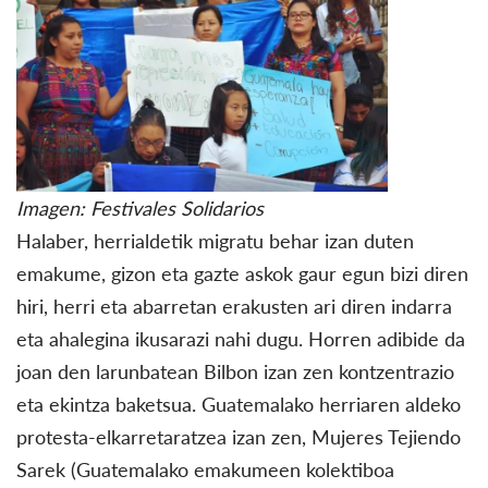
Imagen: Festivales Solidarios
Halaber, herrialdetik migratu behar izan duten
emakume, gizon eta gazte askok gaur egun bizi diren
hiri, herri eta abarretan erakusten ari diren indarra
eta ahalegina ikusarazi nahi dugu. Horren adibide da
joan den larunbatean Bilbon izan zen kontzentrazio
eta ekintza baketsua. Guatemalako herriaren aldeko
protesta-elkarretaratzea izan zen, Mujeres Tejiendo
Sarek (Guatemalako emakumeen kolektiboa