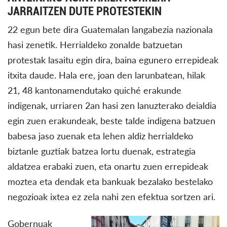
JARRAITZEN DUTE PROTESTEKIN
22 egun bete dira Guatemalan langabezia nazionala
hasi zenetik. Herrialdeko zonalde batzuetan
protestak lasaitu egin dira, baina egunero errepideak
itxita daude. Hala ere, joan den larunbatean, hilak
21, 48 kantonamendutako quiché erakunde
indigenak, urriaren 2an hasi zen lanuzterako deialdia
egin zuen erakundeak, beste talde indigena batzuen
babesa jaso zuenak eta lehen aldiz herrialdeko
biztanle guztiak batzea lortu duenak, estrategia
aldatzea erabaki zuen, eta onartu zuen errepideak
moztea eta dendak eta bankuak bezalako bestelako
negozioak ixtea ez zela nahi zen efektua sortzen ari.
Gobernuak