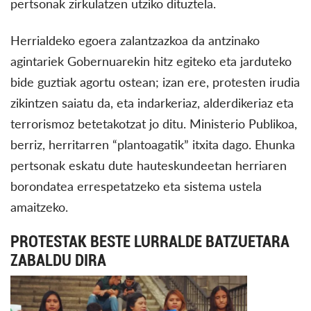
pertsonak zirkulatzen utziko dituztela.
Herrialdeko egoera zalantzazkoa da antzinako
agintariek Gobernuarekin hitz egiteko eta jarduteko
bide guztiak agortu ostean; izan ere, protesten irudia
zikintzen saiatu da, eta indarkeriaz, alderdikeriaz eta
terrorismoz betetakotzat jo ditu. Ministerio Publikoa,
berriz, herritarren “plantoagatik” itxita dago. Ehunka
pertsonak eskatu dute hauteskundeetan herriaren
borondatea errespetatzeko eta sistema ustela
amaitzeko.
PROTESTAK BESTE LURRALDE BATZUETARA
ZABALDU DIRA