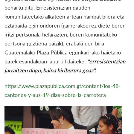
behartu ditu. Erresistentzian dauden
komunitateetako alkateen artean hainbat bilera eta
eztabaida egin ondoren (gainerakoei ez diete beren
iritzi pertsonala helarazten, beren komunitateko
pertsona guztiena baizik), erabaki den bira
Guatemalako Plaza Pública egunkarirako haietako
batek esandakoan laburbil daiteke:
“erresistentzian
jarraitzen dugu, baina hiriburura goaz”.
https://www.plazapublica.com.gt/content/los-48-
cantones-y-sus-19-dias-sobre-la-carretera