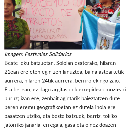
Imagen: Festivales Solidarios
Beste leku batzuetan, Sololan esaterako, hilaren
21ean ere eten egin zen lanuztea, baina asteartetik
aurrera, hilaren 24tik aurrera, berriro ekingo zaio.
Era berean, ez dago argitasunik errepideak mozteari
buruz; izan ere, zenbait agintarik baieztatzen dute
beren eremu geografikoetan ez dutela inola ere
pasatzen utziko, eta beste batzuek, berriz, tokiko
jatorriko janaria, erregaia, gasa eta oinez doazen