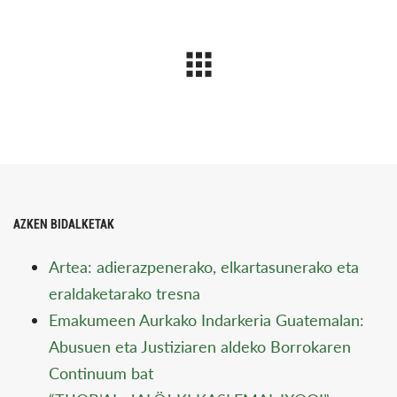
AZKEN BIDALKETAK
Artea: adierazpenerako, elkartasunerako eta
eraldaketarako tresna
Emakumeen Aurkako Indarkeria Guatemalan:
Abusuen eta Justiziaren aldeko Borrokaren
Continuum bat