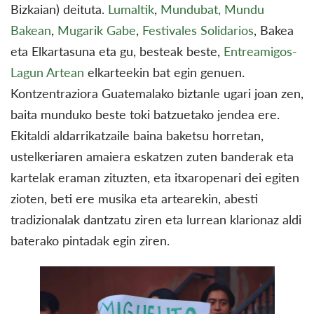
Bizkaian) deituta.
Lumaltik
,
Mundubat,
Mundu
Bakean
,
Mugarik Gabe
,
Festivales Solidarios
, Bakea
eta Elkartasuna eta gu, besteak beste,
Entreamigos-
Lagun Artean
elkarteekin bat egin genuen.
Kontzentraziora Guatemalako biztanle ugari joan zen,
baita munduko beste toki batzuetako jendea ere.
Ekitaldi aldarrikatzaile baina baketsu horretan,
ustelkeriaren amaiera eskatzen zuten banderak eta
kartelak eraman zituzten, eta itxaropenari dei egiten
zioten, beti ere musika eta artearekin, abesti
tradizionalak dantzatu ziren eta lurrean klarionaz aldi
baterako pintadak egin ziren.