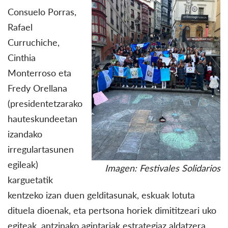
Consuelo Porras,
Rafael
Curruchiche,
Cinthia
Monterroso eta
Fredy Orellana
(presidentetzarako
hauteskundeetan
izandako
irregulartasunen
egileak)
Imagen: Festivales Solidarios
karguetatik
kentzeko izan duen gelditasunak, eskuak lotuta
dituela dioenak, eta pertsona horiek dimititzeari uko
egiteak, antzinako agintariak estrategiaz aldatzera