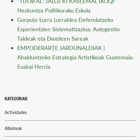
“TIJOB’AL: JALÖJ KI KASLEMAL IXOQI”
Hezkuntza Politikorako Eskola
Gorputz-Lurra Lurraldea Defendatzeko
Esperientzien Sistematizazioa: Autogestio
Taldeak eta Ekoizleen Sareak
EMPODERARTE JARDUNALDIAK |
Ahalduntzeko Estrategia Artistikoak Guatemala-
Euskal Herria
KATEGORIAK
Actividades
Albisteak