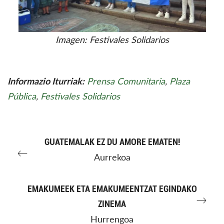
Imagen: Festivales Solidarios
Informazio Iturriak:
Prensa Comunitaria
,
Plaza
Pública
,
Festivales Solidarios
GUATEMALAK EZ DU AMORE EMATEN!
Aurrekoa
EMAKUMEEK ETA EMAKUMEENTZAT EGINDAKO
ZINEMA
Hurrengoa