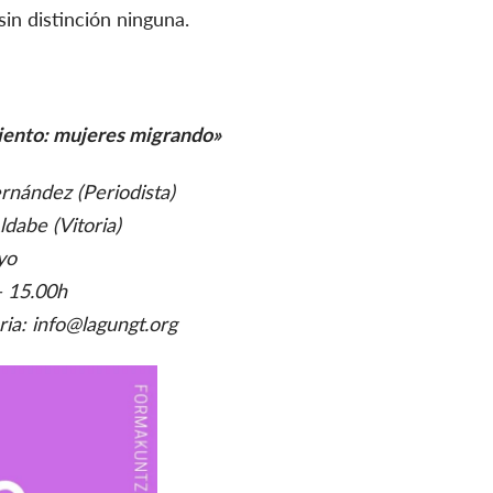
in distinción ninguna.
ento: mujeres migrando»
rnández (Periodista)
ldabe (Vitoria)
yo
 15.00h
oria: info@lagungt.org